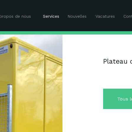
propos de nous
Services
Nouvelles
Vacatures
Con
Plateau 
Tous l