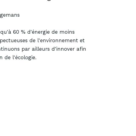
Bogemans Au
Bogemans
squ'à 60 % d'énergie de moins
espectueuses de l'environnement et
tinuons par ailleurs d'innover afin
 de l'écologie.
Carrosserie
Sign & Wrap
Equipment
Professional Vehi