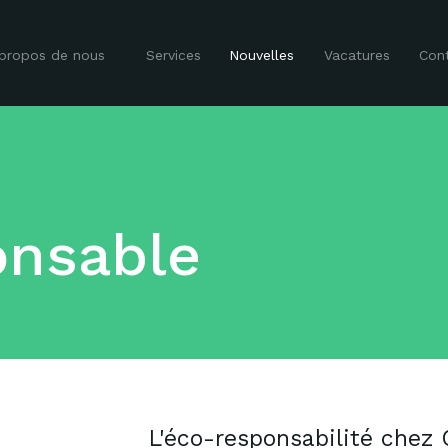
propos de nous
Services
Nouvelles
Vacatures
Con
onsable
L'éco-responsabilité chez