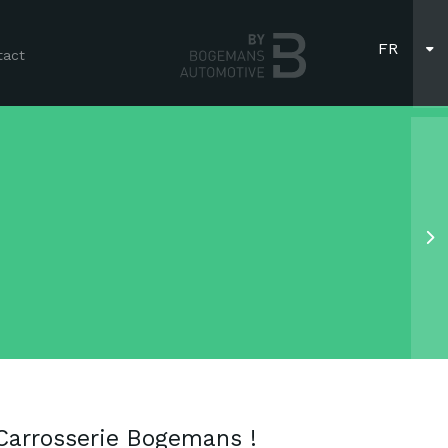
FR
tact
NL
 Carrosserie Bogemans !
Découvrez tous les services 